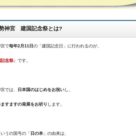
勢神宮 建国記念祭とは?
神宮で
毎年2月11日
の「建国記念日」に行われるのが、
国記念祭
』です。
神宮では、
日本国のはじめをお祝い
し、
の
ますますの発展をお祈り
します。
というの国号の「
日の本
」の由来は、