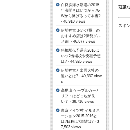
白良浜海水浴場の2015
荘厳
年海開きはいつから?G
Wから泳げるって本当?
- 48,918 views
スポン
伊勢神宮 おかげ横丁の
おすすめ店は?伊勢グル
メ編!
- 46,877 views
箱根駅伝予選会2016は
いつ?出場校や突破予想
は?
- 44,926 views
伊勢神宮と出雲大社の
違いとは?
- 40,337 view
s
高尾山 ケーブルカーと
リフトはどっちが良
い？
- 38,716 views
東京ドイツ村 イルミネ
ーション2015-2016と
は?日程は?混雑は?
- 3
7,503 views