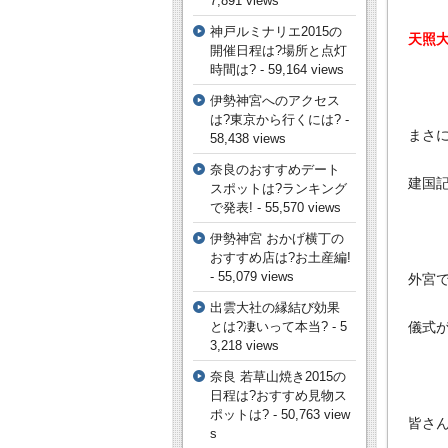
7,891 views
神戸ルミナリエ2015の
天照
開催日程は?場所と点灯
時間は?
- 59,164 views
伊勢神宮へのアクセス
は?東京から行くには?
-
まさ
58,438 views
奈良のおすすめデート
建国
スポットは?ランキング
で発表!
- 55,570 views
伊勢神宮 おかげ横丁の
おすすめ店は?お土産編!
- 55,079 views
外宮
出雲大社の縁結び効果
とは?凄いって本当?
- 5
儀式
3,218 views
奈良 若草山焼き2015の
日程は?おすすめ見物ス
ポットは?
- 50,763 view
皆さ
s