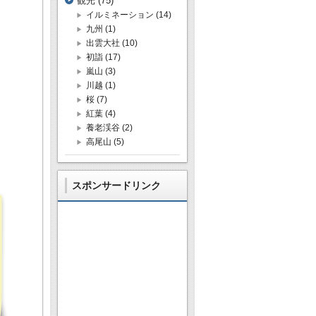
観光
(75)
イルミネーション
(14)
九州
(1)
出雲大社
(10)
初詣
(17)
嵐山
(3)
川越
(1)
桜
(7)
紅葉
(4)
養老渓谷
(2)
高尾山
(5)
スポンサードリンク