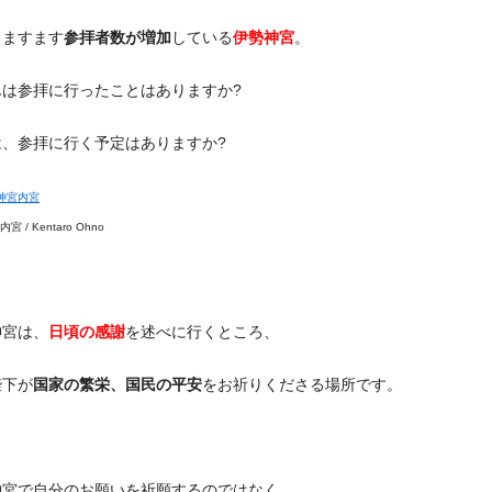
、ますます
参拝者数が増加
している
伊勢神宮
。
んは参拝に行ったことはありますか?
は、参拝に行く予定はありますか?
 / Kentaro Ohno
神宮は、
日頃の感謝
を述べに行くところ、
陛下が
国家の繁栄、国民の平安
をお祈りくださる場所です。
神宮で自分のお願いを祈願するのではなく、