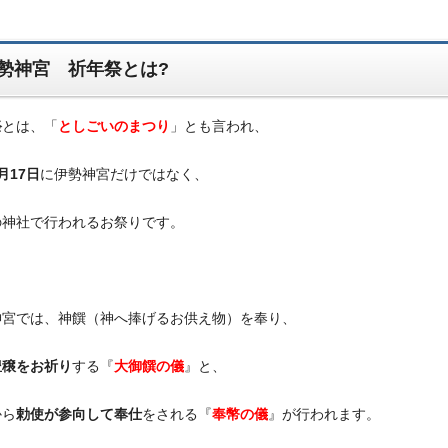
勢神宮 祈年祭とは?
祭
とは、「
としごいのまつり
」とも言われ、
月17日
に伊勢神宮だけではなく、
の神社で行われるお祭りです。
神宮では、神饌（神へ捧げるお供え物）を奉り、
豊穣をお祈り
する『
大御饌の儀
』と、
から
勅使が参向して奉仕
をされる『
奉幣の儀
』が行われます。