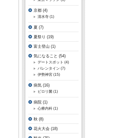
京都
(4)
清水寺
(1)
夏
(7)
夏祭り
(19)
富士登山
(1)
気になること
(54)
デートスポット
(4)
バレンタイン
(7)
伊勢神宮
(15)
病気
(16)
ピロリ菌
(1)
病院
(1)
心療内科
(1)
秋
(8)
花火大会
(18)