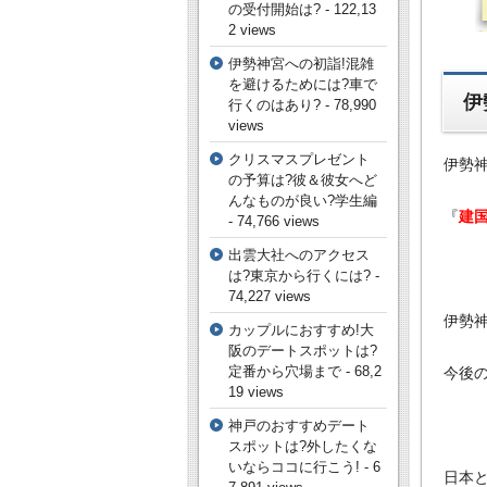
の受付開始は?
- 122,13
2 views
伊勢神宮への初詣!混雑
を避けるためには?車で
伊
行くのはあり?
- 78,990
views
クリスマスプレゼント
伊勢
の予算は?彼＆彼女へど
んなものが良い?学生編
『
建
- 74,766 views
出雲大社へのアクセス
は?東京から行くには?
-
74,227 views
伊勢
カップルにおすすめ!大
阪のデートスポットは?
定番から穴場まで
- 68,2
今後
19 views
神戸のおすすめデート
スポットは?外したくな
いならココに行こう!
- 6
日本