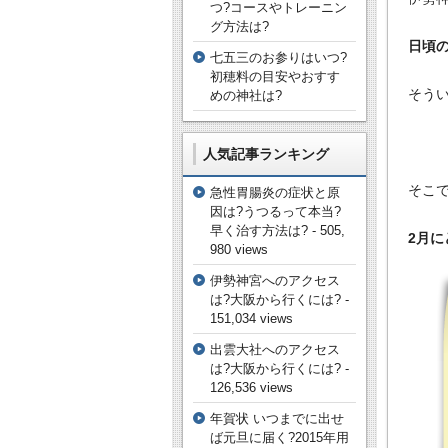
つ?コースやトレーニン
グ方法は?
日頃
七五三のお参りはいつ?
初穂料の目安やおすす
そう
めの神社は?
人気記事ランキング
そこ
急性胃腸炎の症状と原
因は?うつるって本当?
早く治す方法は?
- 505,
2月
980 views
伊勢神宮へのアクセス
は?大阪から行くには?
-
151,034 views
出雲大社へのアクセス
は?大阪から行くには?
-
126,536 views
年賀状 いつまでに出せ
ば元旦に届く?2015年用