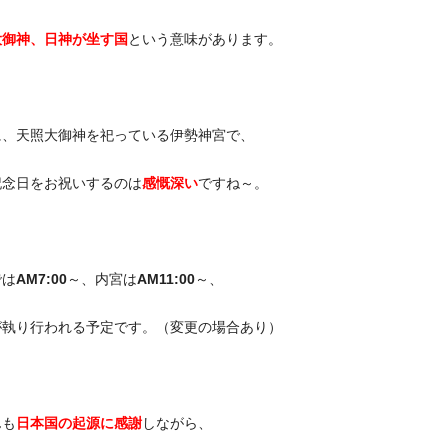
大御神、日神が坐す国
という意味があります。
に、天照大御神を祀っている伊勢神宮で、
記念日をお祝いするのは
感慨深い
ですね～。
では
AM7:00
～、内宮は
AM11:00
～、
が執り行われる予定です。（変更の場合あり）
んも
日本国の起源に感謝
しながら、