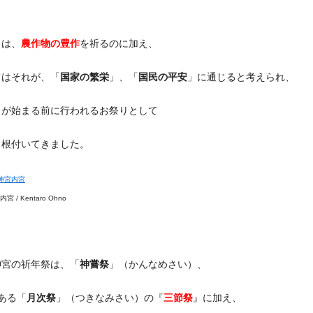
とは、
農作物の豊作
を祈るのに加え、
てはそれが、「
国家の繁栄
」、「
国民の平安
」に通じると考えられ、
りが始まる前に行われるお祭りとして
ら根付いてきました。
 / Kentaro Ohno
神宮の祈年祭は、「
神嘗祭
」（かんなめさい）、
ある「
月次祭
」（つきなみさい）の『
三節祭
』に加え、