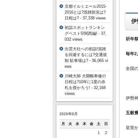
京都イルミエール2015‐
2016とは?混雑状況は?
日程は?
- 37,338 views
伊
初詣スポットランキン
グベスト5!関西編!
- 37,
祈年
032 views
出雲大社への初詣!混雑
毎年2
を回避するには?交通規
制 駐車場は?
- 36,065 vi
ews
全国
川崎大師 大開帳奉修の
日程は?10年に1度の赤
札を授かろう!
- 32,168
views
伊勢
五穀
2026年8月
月
火
水
木
金
土
日
皇室
1
2