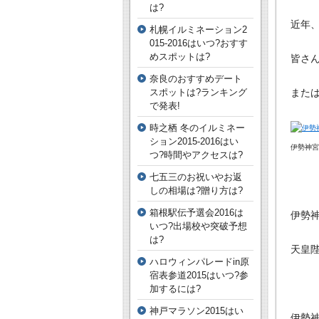
は?
近年
札幌イルミネーション2
015-2016はいつ?おすす
めスポットは?
皆さ
奈良のおすすめデート
スポットは?ランキング
また
で発表!
時之栖 冬のイルミネー
ション2015-2016はい
伊勢神宮内宮
つ?時間やアクセスは?
七五三のお祝いやお返
しの相場は?贈り方は?
箱根駅伝予選会2016は
伊勢
いつ?出場校や突破予想
は?
天皇
ハロウィンパレードin原
宿表参道2015はいつ?参
加するには?
神戸マラソン2015はい
伊勢