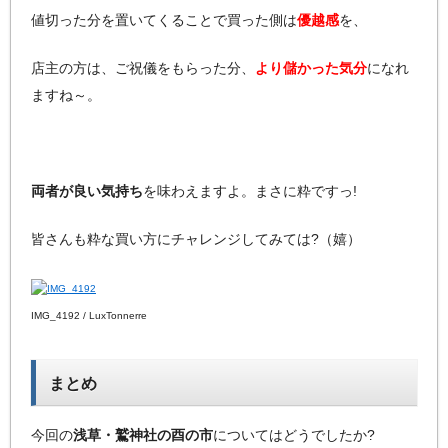
値切った分を置いてくることで買った側は
優越感
を、
店主の方は、ご祝儀をもらった分、
より儲かった気分
になれ
ますね～。
両者が良い気持ち
を味わえますよ。まさに粋ですっ!
皆さんも粋な買い方にチャレンジしてみては?（嬉）
IMG_4192 / LuxTonnerre
まとめ
今回の
浅草・鷲神社の酉の市
についてはどうでしたか?