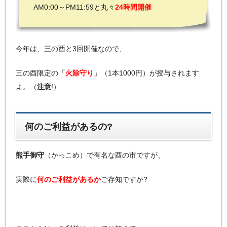
AM0:00～PM11:59と丸々
24時間開催
今年は、三の酉と3回開催なので、
三の酉限定の「
火除守り
」（1本1000円）が授与されます
よ。（
注意
!）
何のご利益があるの?
熊手御守
（かっこめ）で有名な酉の市ですが、
実際に
何のご利益があるか
ご存知ですか?