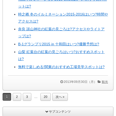
ットは?
時之栖 冬のイルミネーション2015-2016はいつ?時間や
アクセスは?
奈良 談山神社の紅葉の見ごろは?アクセスやライトア
ップは?
B-1グランプリ2015 in 十和田はいつ?優勝予想は?
山梨 紅葉台の紅葉の見ごろはいつ?おすすめスポット
は?
無料で楽しめる!関東のおすすめ工場見学スポットは?
2013年09月30日（月）
観光
…
1
2
3
20
次へ »
サブコンテンツ