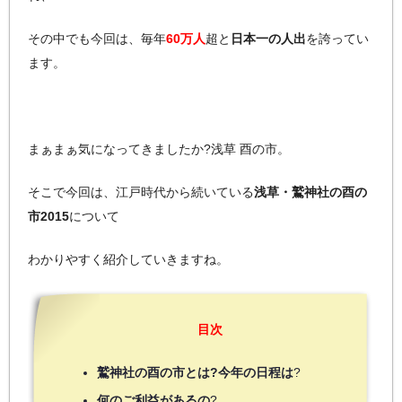
その中でも今回は、毎年
60万人
超と
日本一の人出
を誇ってい
ます。
まぁまぁ気になってきましたか?浅草 酉の市。
そこで今回は、江戸時代から続いている
浅草・鷲神社の酉の
市2015
について
わかりやすく紹介していきますね。
目次
鷲神社の酉の市とは?今年の日程は
?
何のご利益があるの
?