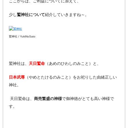
ここからは、ご利益についてに加えて、
少し
鷲神社について
紹介していきますね～。
鷲神社 / YukiNoSato
鷲神社は、
天日鷲命
（あめのひわしのみこと）と、
日本武尊
（やめとたけるのみこと）をお祀りした由緒正しい
神社。
天日鷲命は、
商売繁盛の神様
で御神徳がとても高い神様で
す。