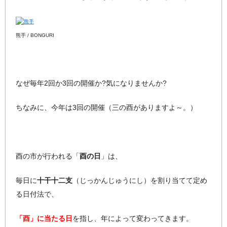
熊手 / BONGURI
なぜ毎年2回か3回の開催か?気になりませんか?
ちなみに、今年は3回の開催（三の酉がありますよ～。）
酉の市が行われる「
酉の日
」は、
毎日に
十干十二支
（じっかんじゅうにし）を割り当てて定め
る日付法で、
「酉」に当たる日
を指し、年によって変わってきます。