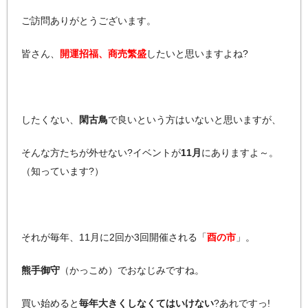
ご訪問ありがとうございます。
皆さん、
開運招福、商売繁盛
したいと思いますよね?
したくない、
閑古鳥
で良いという方はいないと思いますが、
そんな方たちが外せない?イベントが
11月
にありますよ～。
（知っています?）
それが毎年、11月に2回か3回開催される「
酉の市
」。
熊手御守
（かっこめ）でおなじみですね。
買い始めると
毎年大きくしなくてはいけない
?あれですっ!