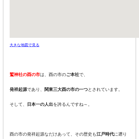
大きな地図で見る
鷲神社の酉の市
は、酉の市の
ご本社
で、
発祥起源
であり、
関東三大酉の市の一つ
とされています。
そして、
日本一の人出
を誇るんですね～。
酉の市の発祥起源なだけあって、その歴史も
江戸時代
に遡り