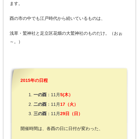
ます。
酉の市の中でも江戸時代から続いているものは、
浅草・鷲神社と足立区花畑の大鷲神社のものだけ。（おぉ
～。）
2015年の日程
一の酉
：11月
5(木）
二の酉
：11月
17（火）
三の酉
：11月
29日（日）
開催時間は、各酉の日に日付が変わった、