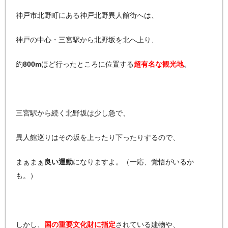
神戸市北野町にある神戸北野異人館街へは、
神戸の中心・三宮駅から北野坂を北へ上り、
約
800m
ほど行ったところに位置する
超有名な観光地
。
三宮駅から続く北野坂は少し急で、
異人館巡りはその坂を上ったり下ったりするので、
まぁまぁ
良い運動
になりますよ。（一応、覚悟がいるか
も。）
しかし、
国の重要文化財に指定
されている建物や、