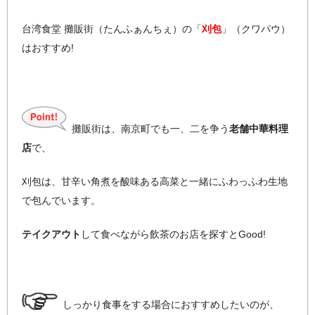
台湾食堂 攤販街（たんふぁんちぇ）の「
刈包
」（クワパウ）
はおすすめ!
攤販街は、南京町でも一、二を争う
老舗中華料理
店
で、
刈包は、甘辛い角煮を酸味ある高菜と一緒にふわっふわ生地
で包んでいます。
テイクアウト
して食べながら飲茶のお店を探すとGood!
しっかり食事をする場合におすすめしたいのが、