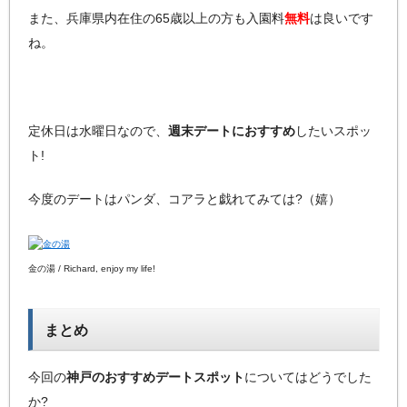
また、兵庫県内在住の65歳以上の方も入園料
無料
は良いです
ね。
定休日は水曜日なので、
週末デートにおすすめ
したいスポッ
ト!
今度のデートはパンダ、コアラと戯れてみては?（嬉）
金の湯 / Richard, enjoy my life!
まとめ
今回の
神戸のおすすめデートスポット
についてはどうでした
か?