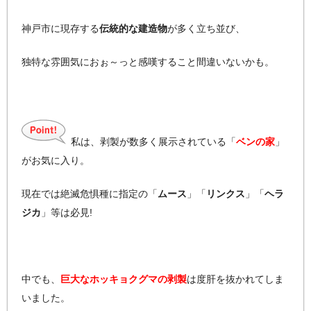
神戸市に現存する
伝統的な建造物
が多く立ち並び、
独特な雰囲気におぉ～っと感嘆すること間違いないかも。
私は、剥製が数多く展示されている「
ベンの家
」
がお気に入り。
現在では絶滅危惧種に指定の「
ムース
」「
リンクス
」「
ヘラ
ジカ
」等は必見!
中でも、
巨大なホッキョクグマの剥製
は度肝を抜かれてしま
いました。