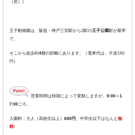
（笑））
王子動物園は、阪急・神戸三宮駅から2駅の
王子公園
駅が最寄
で、
そこから徒歩約
4分
の距離にあります。（電車代は、片道150
円）
営業時間は時期によって変動しますが、
9:00～1
7:00
ごろ、
入園料：大人（高校生以上）
600円
、中学生以下はなんと
無
料
!